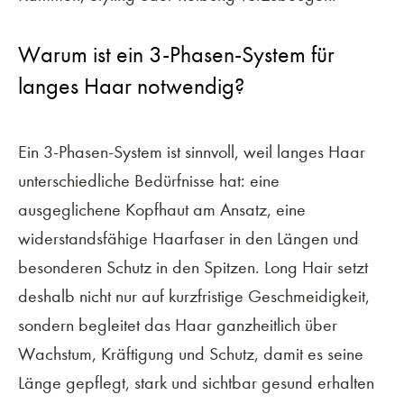
IMPRESSUM
Warum ist ein 3-Phasen-System für
langes Haar notwendig?
DATENSCHUTZ
COOKIES
Ein 3-Phasen-System ist sinnvoll, weil langes Haar
unterschiedliche Bedürfnisse hat: eine
FACEBOOK
ausgeglichene Kopfhaut am Ansatz, eine
INSTAGRAM
widerstandsfähige Haarfaser in den Längen und
besonderen Schutz in den Spitzen. Long Hair setzt
deshalb nicht nur auf kurzfristige Geschmeidigkeit,
sondern begleitet das Haar ganzheitlich über
©
Sebastian Beck
2020–2026
Wachstum, Kräftigung und Schutz, damit es seine
Länge gepflegt, stark und sichtbar gesund erhalten