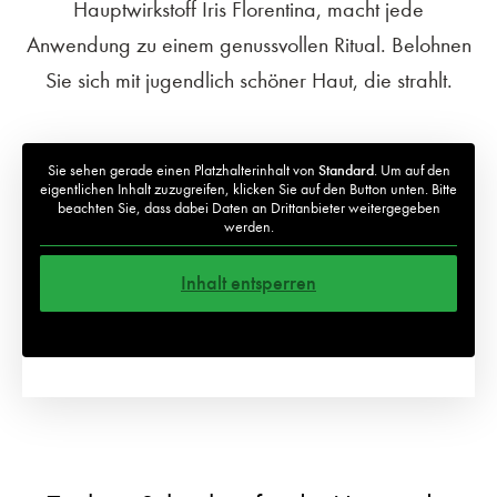
Hauptwirkstoff Iris Florentina, macht jede
Anwendung zu einem genussvollen Ritual. Belohnen
Sie sich mit jugendlich schöner Haut, die strahlt.
Sie sehen gerade einen Platzhalterinhalt von
Standard
. Um auf den
eigentlichen Inhalt zuzugreifen, klicken Sie auf den Button unten. Bitte
beachten Sie, dass dabei Daten an Drittanbieter weitergegeben
werden.
Inhalt entsperren
Weitere Informationen