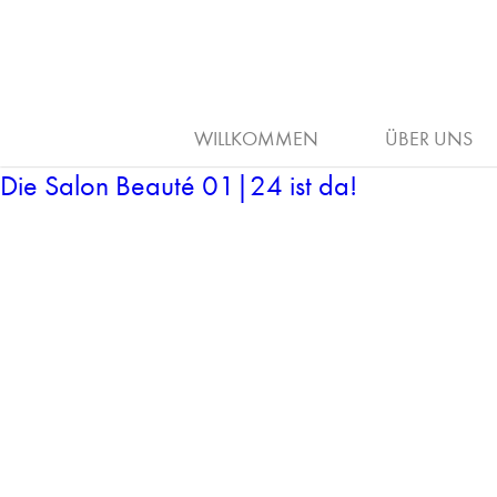
SCHNITT
CALLIGRAP
ARBEITGE
WILLKOMMEN
ÜBER UNS
Die Salon Beauté 01|24 ist da!