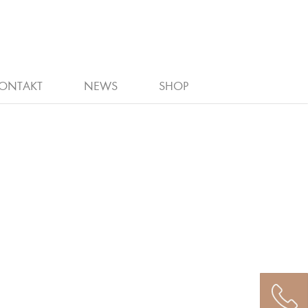
ÄNGERUNG
NANZEIGEN
E
OLAPLEX
ONTAKT
NEWS
SHOP